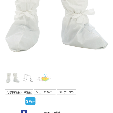
Pr
N
evi
ex
ou
t
s
化学防護服・保護服
シューズカバー
バリアーマン