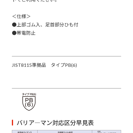
＜仕様＞
●上部ゴム入、足首部分ひも付
●帯電防止
JIST8115準拠品 タイプPB(6)
バリア―マン対応区分早見表