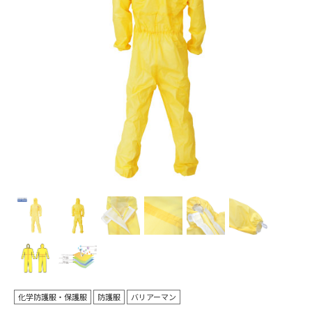
Pr
N
evi
ex
ou
t
s
化学防護服・保護服
防護服
バリアーマン