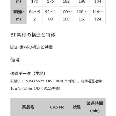
m)
170
176
182
188
194
胸囲(c
84～9
92～1
100～
108～
116～
m)
2
00
108
116
124
BF素材の構造と特徴
備考
透過データ（生地）
試験法：EN ISO 6529（JIS T 8030と同等）、標準透過速度0.
1µｇ/cm3/min（JIS T 8115準拠）
破過時間
薬品名
CAS No.
状態
(min)