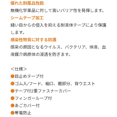
優れた耐薬品性能
無機化学薬品に対して高いバリア性を発揮します。
シームテープ加工
縫い目からの侵入を抑える耐液体テープにより保護
します。
感染性物質に対する防護
感染の原因となるウイルス、バクテリア、体液、血
液媒介病原体の浸透を防ぎます。
＜仕様＞
●
目止めテープ付
●
ゴム入/フード、袖口、裾部分、背ウエスト
●
テープ付2重ファスナーカバー
●
フィンガーループ付
●
あごカバー付
●
帯電防止