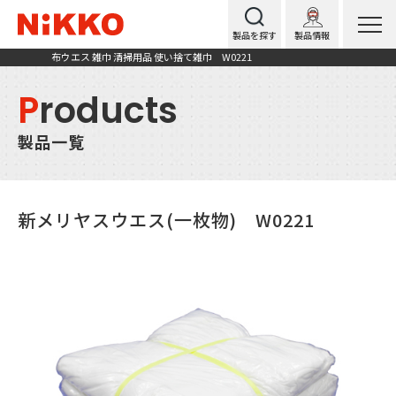
製品を探す
製品情報
布ウエス 雑巾 清掃用品 使い捨て雑巾 W0221
P
roducts
製品一覧
新メリヤスウエス(一枚物) W0221