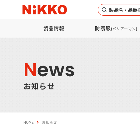
製品名・品番
製品情報
防護服
(バリアーマン)
カテゴ
N
ews
防護服の基礎知識
化学防護服・
耐
保護服
防
お知らせ
皮革製品
綿
HOME
お知らせ
一般作業用品
オ