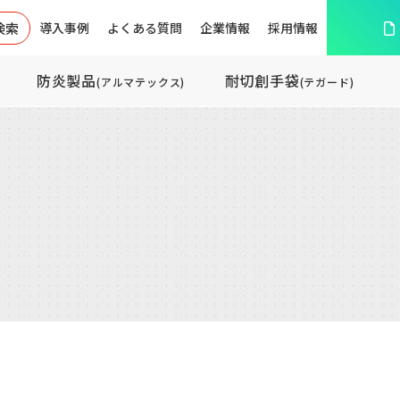
検索
導入事例
よくある質問
企業情報
採用情報
防炎製品
耐切創手袋
(アルマテックス)
(テガード)
リから選ぶ
アスベスト対策のため
ダイオキシン
の防護服選び
ための防護服
熱・遮熱・
耐切創製品
炎製品
製品
季節商品
イル吸着製品
一般工業用ウエス