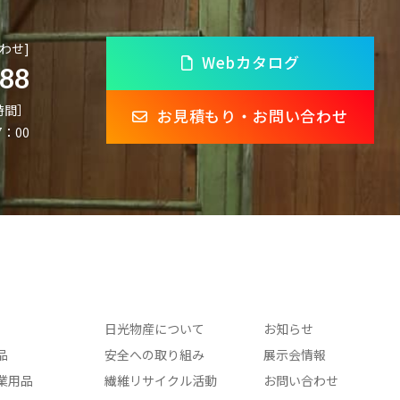
わせ]
Webカタログ
888
時間］
お見積もり・お問い合わせ
7：00
日光物産について
お知らせ
品
安全への取り組み
展示会情報
業用品
繊維リサイクル活動
お問い合わせ