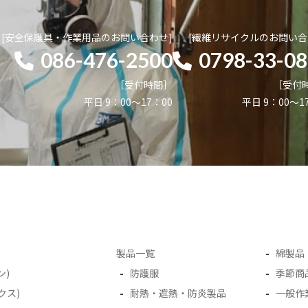
[安全保護具・作業用品の
お問い合わせ]
[繊維リサイクルの
お問い合
086-476-2500
0798-33-0
［受付時間］
［受付
平日 9：00～17：00
平日 9：00～1
製品一覧
綿製品
ン)
防護服
季節商
クス)
耐熱・遮熱・防炎製品
一般作