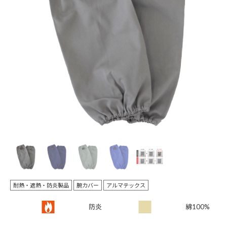
Pr
N
evi
ex
ou
t
s
耐熱・遮熱・防炎製品
腕カバー
アルマテックス
防炎
綿100%