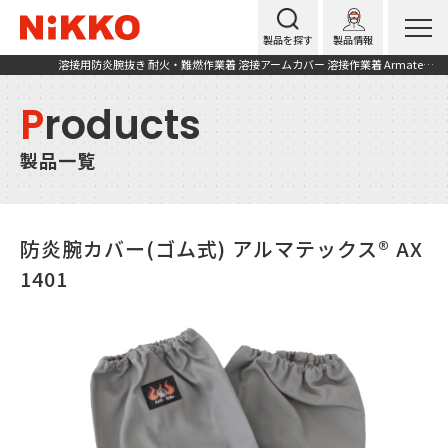
製品を探す
製品情報
溶接用防炎腕抜き 耐火・難燃作業着 溶接アームカバー 溶接作業着 Armatex(アルマテックス) AX1401
P
roducts
製品一覧
防炎腕カバー(ゴム式) アルマテックス® AX
1401