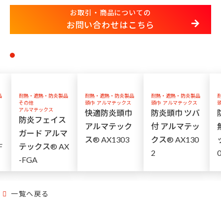
お取引・商品についての
お問い合わせはこちら
品
耐熱・遮熱・防炎製品
耐熱・遮熱・防炎製品
耐熱・遮熱・防炎製品
その他
頭巾
アルマテックス
頭巾
アルマテックス
アルマテックス
快適防炎頭巾
防炎頭巾 ツバ
防炎フェイス
アルマテック
付 アルマテッ
ガード アルマ
ス® AX1303
クス® AX130
F
テックス® AX
2
-FGA
一覧へ戻る