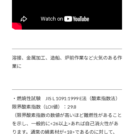
溶接、金属加工、造船、炉前作業など火気のある作
業に
・燃焼性試験 JIS L 1091:1999 E法（酸素指数法）
限界酸素指数（LOI値）：29.8
（限界酸素指数の数値が高いほど難燃性があること
を示し、一般的に<26以上>あれば自己消火性があ
ります。通常の綿素材が<18>であるのに対して、