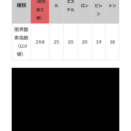
（防炎
エス
種類
ル
ロン
ピレ
トン
加工
テル
ン
綿）
限界酸
素指数
29.8
25
20
20
19
18
（LOI
値）