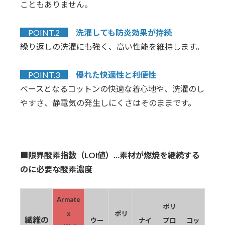
こともありません。
POINT.2
洗濯しても防炎効果が持続
繰り返しの洗濯にも強く、高い性能を維持します。
POINT.3
優れた快適性と利便性
べースとなるコットンの快適な着心地や、洗濯のし
やすさ、静電気の発生しにくさはそのままです。
■限界酸素指数（LOI値）…素材が燃焼を継続する
のに必要な酸素濃度
Armate
ポリ
x
ポリ
繊維の
ウー
ナイ
プロ
コッ