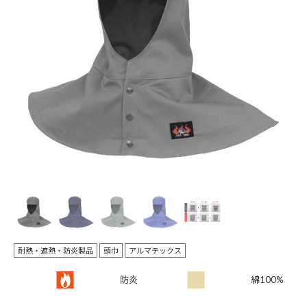
Pr
N
evi
ex
ou
t
s
耐熱・遮熱・防炎製品
頭巾
アルマテックス
防炎
綿100%