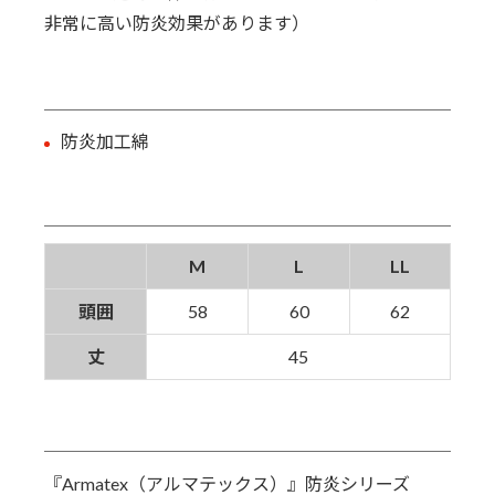
非常に高い防炎効果があります）
防炎加工綿
M
L
LL
頭囲
58
60
62
丈
45
『Armatex（アルマテックス）』防炎シリーズ