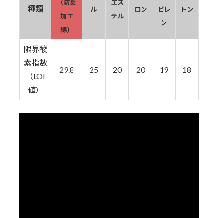
（防炎
エス
種類
ル
ロン
ピレ
トン
加工
テル
ン
綿）
限界酸
素指数
29.8
25
20
20
19
18
（LOI
値）