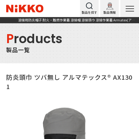
製品を探す
製品情報
溶接用防炎帽子 耐火・難燃作業着 溶接帽 溶接頭巾 溶接作業着 Armatex(アルマテックス) AX1301 防炎頭巾 ツバ無し
P
roducts
製品一覧
防炎頭巾 ツバ無し アルマテックス® AX130
1