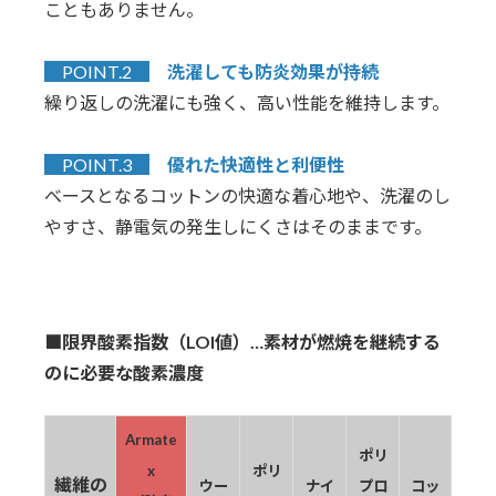
こともありません。
POINT.2
洗濯しても防炎効果が持続
繰り返しの洗濯にも強く、高い性能を維持します。
POINT.3
優れた快適性と利便性
べースとなるコットンの快適な着心地や、洗濯のし
やすさ、静電気の発生しにくさはそのままです。
■限界酸素指数（LOI値）…素材が燃焼を継続する
のに必要な酸素濃度
Armate
ポリ
x
ポリ
繊維の
ウー
ナイ
プロ
コッ