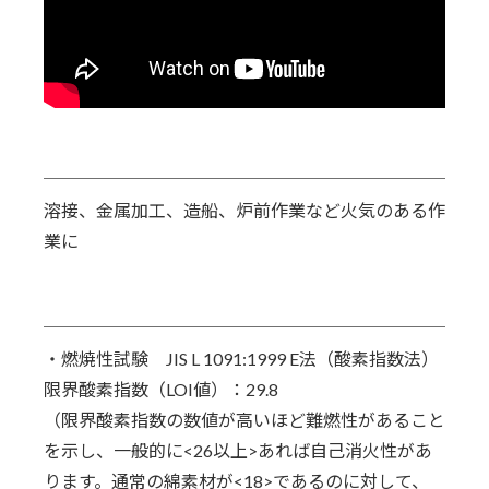
溶接、金属加工、造船、炉前作業など火気のある作
業に
・燃焼性試験 JIS L 1091:1999 E法（酸素指数法）
限界酸素指数（LOI値）：29.8
（限界酸素指数の数値が高いほど難燃性があること
を示し、一般的に<26以上>あれば自己消火性があ
ります。通常の綿素材が<18>であるのに対して、