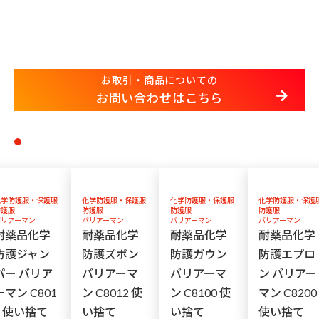
お取引・商品についての
お問い合わせはこちら
化学防護服・保護服
化学防護服・保護服
化学防護服・保護服
化学防護服・保護
防護服
防護服
防護服
防護服
バリアーマン
バリアーマン
バリアーマン
バリアーマン
耐薬品化学
耐薬品化学
耐薬品化学
耐薬品化学
防護ジャン
防護ズボン
防護ガウン
防護エプロ
パー バリア
バリアーマ
バリアーマ
ン バリアー
ーマン C801
ン C8012 使
ン C8100 使
マン C8200
1 使い捨て
い捨て
い捨て
使い捨て