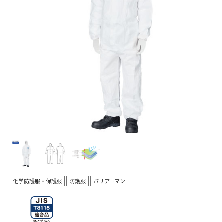
Pr
N
evi
ex
ou
t
s
化学防護服・保護服
防護服
バリアーマン