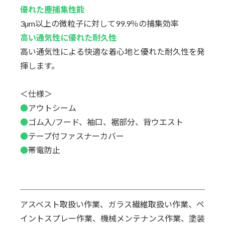
優れた塵捕集性能
3µm以上の微粒子に対して99.9％の捕集効率
高い通気性に優れた耐久性
高い通気性による快適な着心地と優れた耐久性を発
揮します。
＜仕様＞
●
アウトシーム
●
ゴム入/フード、袖口、裾部分、背ウエスト
●
テープ付ファスナーカバー
●
帯電防止
アスベスト取扱い作業、ガラス繊維取扱い作業、ペ
イントスプレー作業、機械メンテナンス作業、塗装