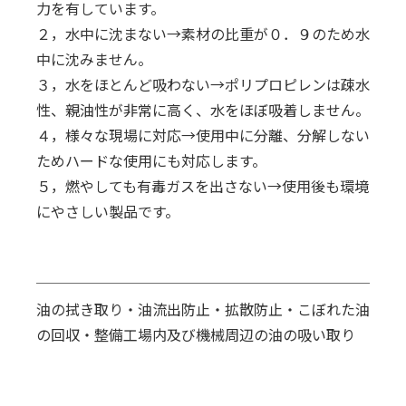
力を有しています。
２，水中に沈まない→素材の比重が０．９のため水
中に沈みません。
３，水をほとんど吸わない→ポリプロピレンは疎水
性、親油性が非常に高く、水をほぼ吸着しません。
４，様々な現場に対応→使用中に分離、分解しない
ためハードな使用にも対応します。
５，燃やしても有毒ガスを出さない→使用後も環境
にやさしい製品です。
油の拭き取り・油流出防止・拡散防止・こぼれた油
の回収・
整備
工場内及び機械周辺の油の
吸い取り