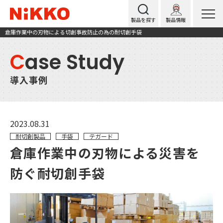
製品を探す
製品情報
倉庫作業中の刃物による切創事故防止の為の耐切創手袋
C
ase Study
導入事例
2023.08.31
耐切創製品
手袋
テガード
倉庫作業中の刃物による災害を
防ぐ耐切創手袋