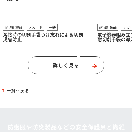
耐切創製品
テガード
手袋
耐切創製品
テガ
溶接時の切創手袋つけ忘れによる切創
電子機器組み立
災害防止
耐切創手袋の導
詳しく見る
一覧へ戻る
防護服や防炎製品などの安全保護具と繊維