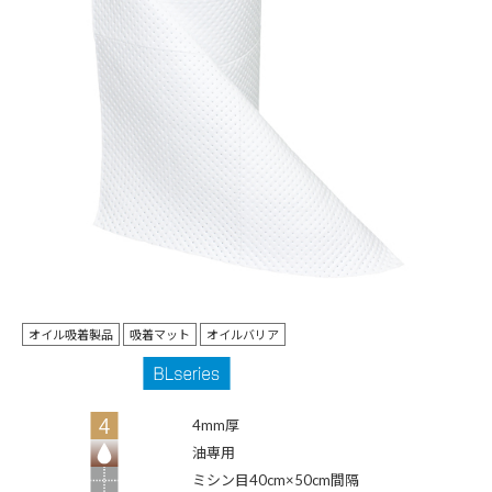
オイル吸着製品
吸着マット
オイルバリア
4mm厚
油専用
ミシン目40cm×50cm間隔