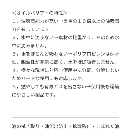
＜オイルバリアーの特性＞
１，油吸着能力が高い→自重の１０倍以上の油吸着
力を有しています。
２，水中に沈まない→素材の比重が０．９のため水
中に沈みません。
３，水をほとんど吸わない→ポリプロピレンは疎水
性、親油性が非常に高く、水をほぼ吸着しません。
４，様々な現場に対応→使用中に分離、分解しない
ためハードな使用にも対応します。
５，燃やしても有毒ガスを出さない→使用後も環境
にやさしい製品です。
油の拭き取り・油流出防止・拡散防止・こぼれた油