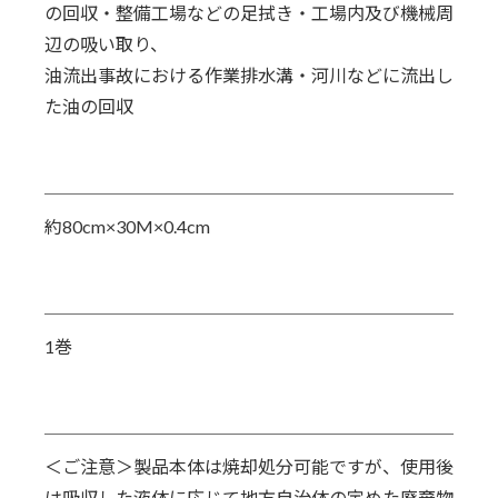
の回収・
整備工場などの足拭き・
工場内及び機械周
辺の
吸い取り、
油流出事故における作業排水溝・河川などに流出し
た油の回収
約80cm×30M×0.4cm
1巻
＜ご注意＞製品本体は焼却処分可能ですが、使用後
は吸収した液体に応じて地方自治体の定めた廃棄物