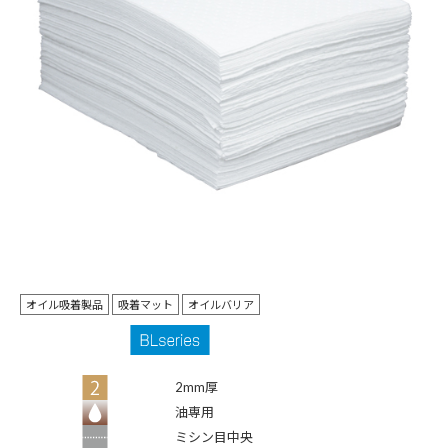
オイル吸着製品
吸着マット
オイルバリア
2mm厚
油専用
ミシン目中央